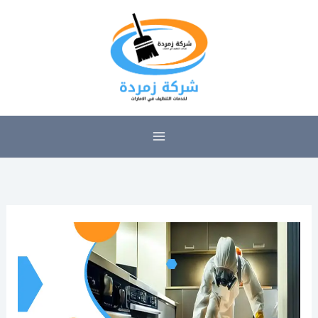
خطي
لى
لمحتوى