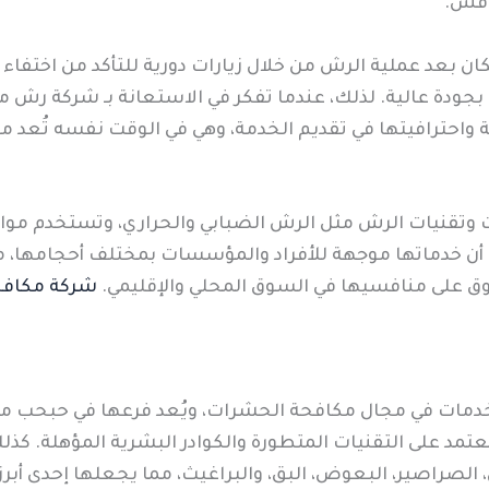
افس.
ان بعد عملية الرش من خلال زيارات دورية للتأكد من اختفاء
 بجودة عالية. لذلك، عندما تفكر في الاستعانة بـ شركة رش 
ية واحترافيتها في تقديم الخدمة، وهي في الوقت نفسه تُع
 وتقنيات الرش مثل الرش الضبابي والحراري، وتستخدم مواد 
 أن خدماتها موجهة للأفراد والمؤسسات بمختلف أحجامها، م
 على منافسيها في السوق المحلي والإقليمي.
شركة مكافح
دمات في مجال مكافحة الحشرات، ويُعد فرعها في حبحب من أك
 على التقنيات المتطورة والكوادر البشرية المؤهلة. كذلك
الصراصير، البعوض، البق، والبراغيث، مما يجعلها إحدى أبر