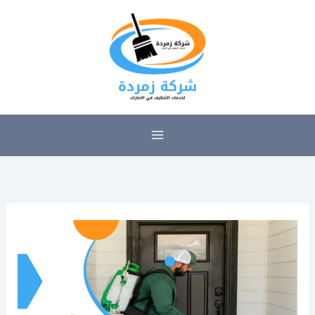
خطي
لى
لمحتوى