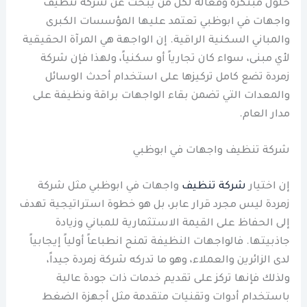
حلول مبتكرة وفعّالة لكل من يبحث عن شركة تنظيف
واجهات في ابوظبي تعتمد عليها المؤسسات الكبرى
والمباني السكنية الراقية. إن الواجهة هي المرآة الحقيقية
لأي مبنى، سواء كان تجارياً أو سكنياً، ولهذا فإن شركة
زمردة تضع كامل تركيزها على استخدام أحدث الوسائل
والمعدات التي تضمن بقاء الواجهات براقة ونظيفة على
مدار العام.
شركة تنظيف واجهات في ابوظبي
إن اختيار
شركة تنظيف
واجهات في ابوظبي مثل شركة
زمردة ليس مجرد قرار عابر، بل هو خطوة استراتيجية تهدف
إلى الحفاظ على القيمة الاستثمارية للمباني وزيادة
جاذبيتها. فالواجهات النظيفة تمنح انطباعاً أولياً إيجابياً
لدى الزائرين والعملاء، وهو ما تدركه شركة زمردة جيداً،
ولذلك فإنها تركز على تقديم خدمات ذات جودة عالية
باستخدام أدوات وتقنيات متقدمة مثل أجهزة الضغط