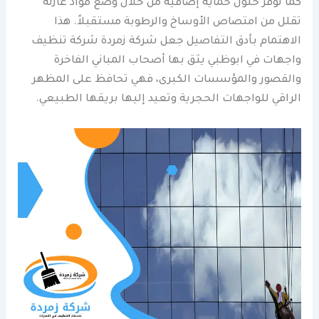
كما توفر حلول حماية إضافية من خلال وضع مواد عازلة
تقلل من امتصاص الأوساخ والرطوبة مستقبلاً. هذا
الاهتمام بأدق التفاصيل جعل شركة زمردة شركة تنظيف
واجهات في ابوظبي يثق بها أصحاب المباني الفاخرة
والقصور والمؤسسات الكبرى، فهي تحافظ على المظهر
الراقي للواجهات الحجرية وتعيد إليها بريقها الطبيعي.