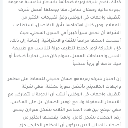
كذلك، تقدم شركة زمردة خدماتها بأسعار تنافسية مدعومة
بجودة عالية وضمان شامل، مما يجعلها أفضل شركة
تنظيف واجهات في ابوظبي وفق تقييمات الكثير من
العملاء. ومن خلال اهتمامها بأدق التفاصيل، استطاعت
الشركة أن تحقق تميزاً كبيراً في السوق المحلي، حيث
أصبحت اسمها مرادفاً للثقة والاحترافية. إضافة إلى ذلك،
فإن الشركة توفر خطط تنظيف مرنة تتناسب مع طبيعة
المبنى واحتياجات العميل، سواء كان مبنى تجارياً ضخماً أو
فيلا خاصة أو برجاً سكنياً.
إن اختيار شركة زمردة هو ضمان حقيقي للحفاظ على مظهر
واجهات الكلادينج بأفضل صورة ممكنة. فهي شركة
تنظيف واجهات في ابوظبي أثبتت أن الجودة لا تتعارض مع
الأسعار المعقولة ولا مع توفير الضمان. بل على العكس،
فهي تجمع بين هذه العناصر الثلاثة بشكل متوازن يحقق
رضا العملاء بشكل كامل. ولهذا يفضلها الكثير من
أصحاب المباني الذين يدركون أن المظهر الخارجي جزء