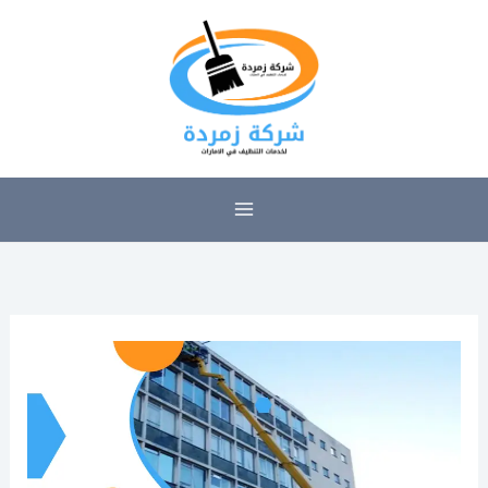
خطي
لى
لمحتوى