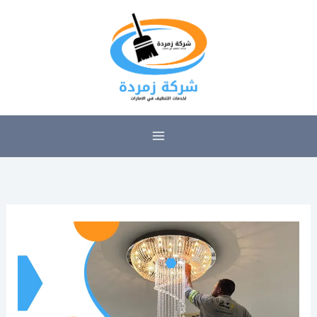
خطي
لى
لمحتوى