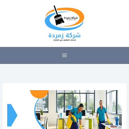
خطي
لى
لمحتوى