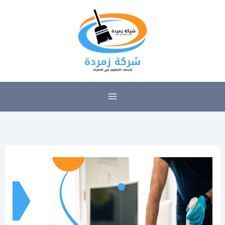
خطي
لى
لمحتوى