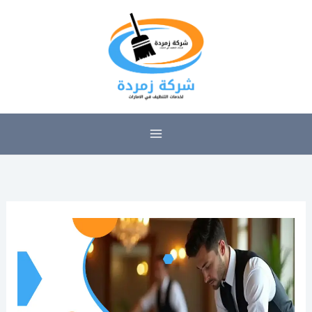
خطي
لى
لمحتوى