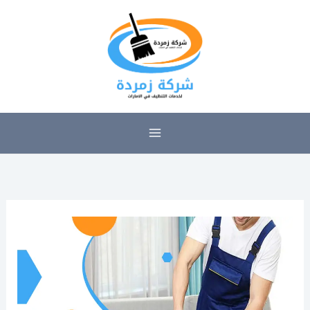
خطي
لى
لمحتوى