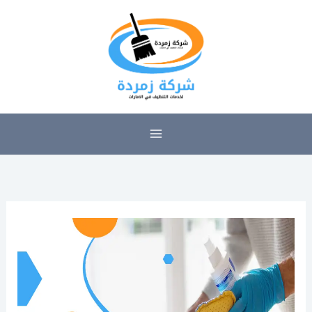
خطي
لى
لمحتوى