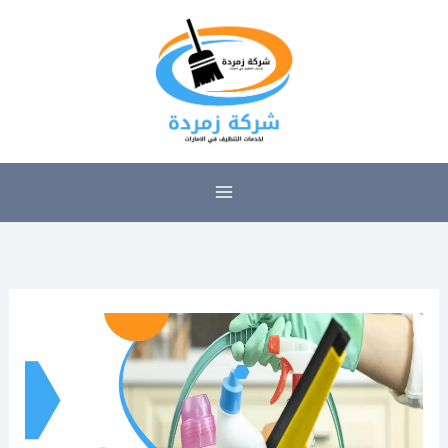
خطي
لى
لمحتوى