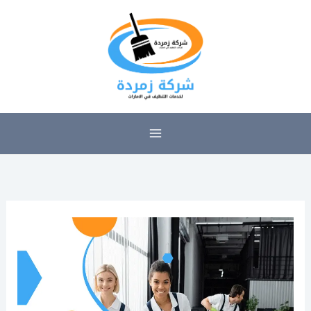
خطي
لى
لمحتوى