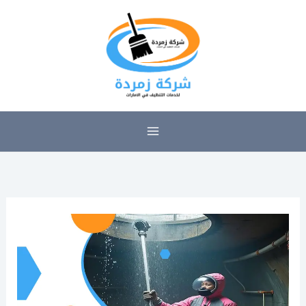
خطي
لى
لمحتوى